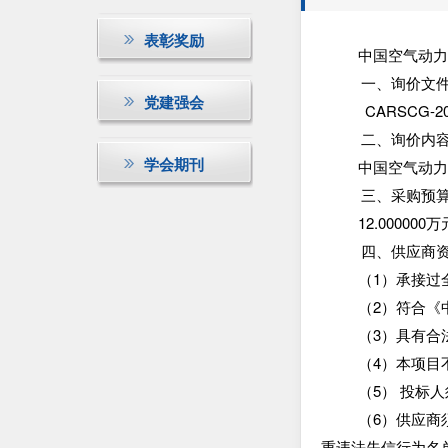
表彰奖励
中国空气动
一、询价文
党建强会
CARSCG-20
二、询价内
学会期刊
中国空气动
三、采购预
12.00000
四、供应商
（
1）承接过
（
2）符合《
（
3）具有合
（
4）本项目
（
5） 投标人
（
6）供应商须
重违法失信行为名单