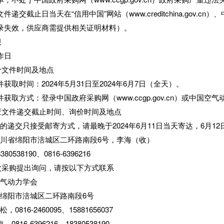
交截止日当天在“信用中国”网站（www.creditchina.gov.cn）、
录失效，供应商需提供相关证明材料）。
限
作日
价文件时间及地点
获取时间：2024年5月31日至2024年6月7日（全天）。
获取方式：登录中国政府采购网（www.ccgp.gov.cn）或中国空气动力学
应文件递交截止时间、询价时间及地点
件的递交只接受邮寄方式，请最晚于
2024年6月11日当天寄达，6月
四川省绵阳市涪城区二环路南段
6号，李海（收）
8380538190、0816-
6396216
次采购提出询问，请按以下方式联系
空气动力学会
省绵阳市涪城区二环路南段
6号
德松，
0816-2460095、15881656037
海，
0816-6396216、
18380538190