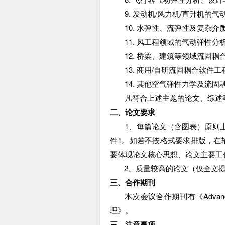
9.
发动机
/
风力机
/
直升机的气
10. 水弹性、流弹性及复杂
11. 风工程领域的气动弹性分
12. 桥梁、建筑等领域流固耦
13.
商用
/
自研流固耦合软件工
14. 其他空气弹性力学及流固
凡符合上述主题的论文、综述
二、论文要求
1
、每篇论文（含图表）原则
件
1
。如若不按格式要求排版，在
要体现论文核心思想、论文主要工
2
、质量较高的论文（仅全文
三、合作期刊
本次会议合作期刊有《
Advan
理》。
三、注意事项