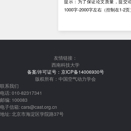
提示：为了保证论文质量，提交
1000
字
-2000
字左右（控制在
1-2
页
友情链接：
西南科技大学
备案/许可证号：京ICP备14006930号
版权所有：中国空气动力学会
联系我们
电话: 010-82317341
邮编: 100083
电子信箱: cars@cast.org.cn
地址: 北京市海淀区学院路37号