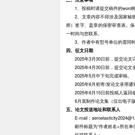
1
、投稿时请提交稿件的
word
2
、文章内容不得涉及国家秘
师）签字、盖章的保密审查表。保
一时间与您联系。
3
、作者中有型号单位的需同
四、征文日期
2025
年
3
月
30
日前，提交论文
2025
年
4
月
30
日前，提交论文
2025
年
5
月中下旬完成审稿。
2025
年
6
月初寄
/
发论文录用通
2025
年
6
月
15
日前投稿人返回
6
月底制作论文集（仅出电子
五、论文投送地址和联系人
E-mail
：
aeroelasticity2024@
邮件标题为
“作者姓名
+
所在单
征稿联系人：