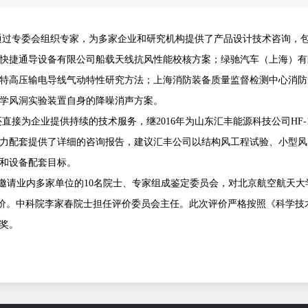
通过专委会组织专家，为多家企业和研究机构提供了产品设计技术咨询，
快捷通导设备有限公司船载天线抗风性能校核方案；绿驰汽车（上海）有
特高压输电导线气动特性研究方法；上海消防装备质量监督检测中心消防
学风洞实验装置自身的降噪消声方案。
还直接为企业提供持续的技术服务，继
2016
年为山东汇丰能源科技公司
HF-
力配套提供了详细的咨询报告，建议汇丰公司以结构风工程试验、小型风
和设备配套目标。
邀请业内多家单位的
10
名院士、专家组成鉴定委员会，对北京航空航天大
评价。中科院李家春院士担任评价委员会主任。此次评价严格按照《科学
奖。