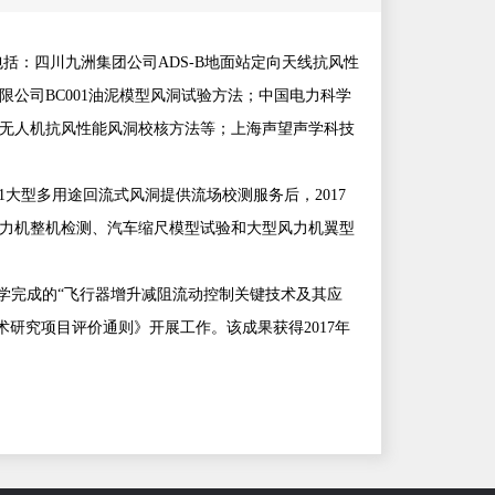
包括：四川九洲集团公司
ADS-B
地面站定向天线抗风性
限公司
BC001
油泥模型风洞试验方法；中国电力科学
无人机抗风性能风洞校核方法等；上海声望声学科技
1
大型多用途回流式风洞提供流场校测服务后，
2017
力机整机检测、汽车缩尺模型试验和大型风力机翼型
学完成的“飞行器增升减阻流动控制关键技术及其应
技术研究项目评价通则》开展工作。该成果获得
2017
年